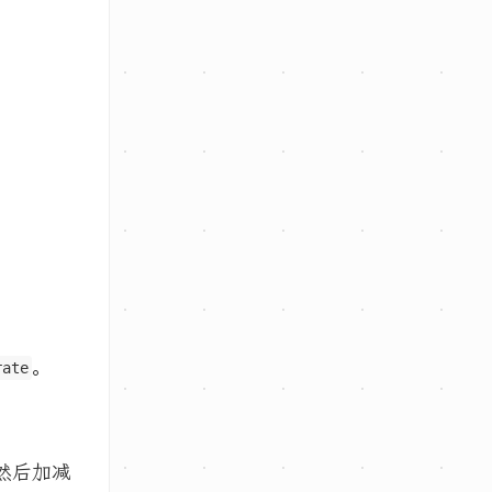
。
rate
然后加减