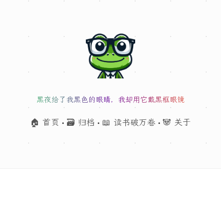
黑夜给了我黑色的眼睛，我却用它戴黑框眼镜
🏠 首页
🗃 归档
📖 读书破万卷
🐼 关于
•
•
•