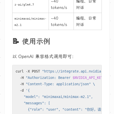
~40
编程、日常
z-ai/glm4.7
tokens/s
对话
~40
编程、日常
minimaxai/minimax-
tokens/s
对话
m2.1
📝 使用示例
以 OpenAI 兼容格式调用即可：
curl -X POST 
"https://integrate.api.nvidia.com/v
  -H 
"Authorization: Bearer 
$NVIDIA_API_KEY
"
  -H 
"Content-Type: application/json"
  -d 