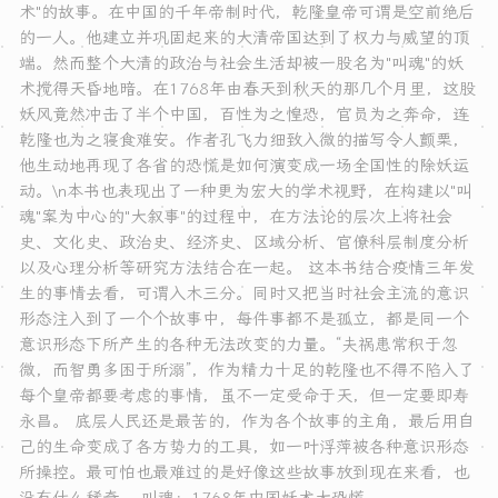
术"的故事。在中国的千年帝制时代，乾隆皇帝可谓是空前绝后
的一人。他建立并巩固起来的大清帝国达到了权力与威望的顶
端。然而整个大清的政治与社会生活却被一股名为"叫魂"的妖
术搅得天昏地暗。在1768年由春天到秋天的那几个月里，这股
妖风竟然冲击了半个中国，百性为之惶恐，官员为之奔命，连
乾隆也为之寝食难安。作者孔飞力细致入微的描写令人颤栗，
他生动地再现了各省的恐慌是如何演变成一场全国性的除妖运
动。\n本书也表现出了一种更为宏大的学术视野，在构建以"叫
魂"案为中心的"大叙事"的过程中，在方法论的层次上将社会
史、文化史、政治史、经济史、区域分析、官僚科层制度分析
以及心理分析等研究方法结合在一起。 这本书结合疫情三年发
生的事情去看，可谓入木三分。同时又把当时社会主流的意识
形态注入到了一个个故事中，每件事都不是孤立，都是同一个
意识形态下所产生的各种无法改变的力量。“夫祸患常积于忽
微，而智勇多困于所溺”，作为精力十足的乾隆也不得不陷入了
每个皇帝都要考虑的事情，虽不一定受命于天，但一定要即寿
永昌。 底层人民还是最苦的，作为各个故事的主角，最后用自
己的生命变成了各方势力的工具，如一叶浮萍被各种意识形态
所操控。最可怕也最难过的是好像这些故事放到现在来看，也
没有什么稀奇。 叫魂：1768年中国妖术大恐慌